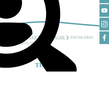
START
❯
LEICHTE SPRACHE
❯
TISCHLEREI
LEICHTE SPRACHE
TISCHLEREI
MASSARBEIT MIT PRÄZISION UND P
Unsere Jobs
ERSPEKTIVE
Die Tischlerei der Waldheim Werkstätten